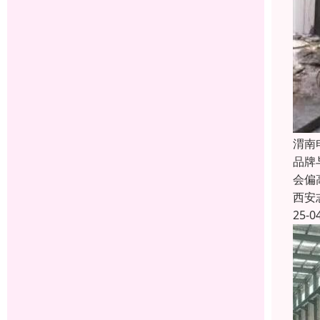
渭南
品牌
会偏
西安
25-0