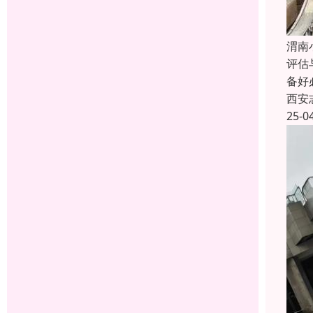
渭南
评估
备好
西安
25-0