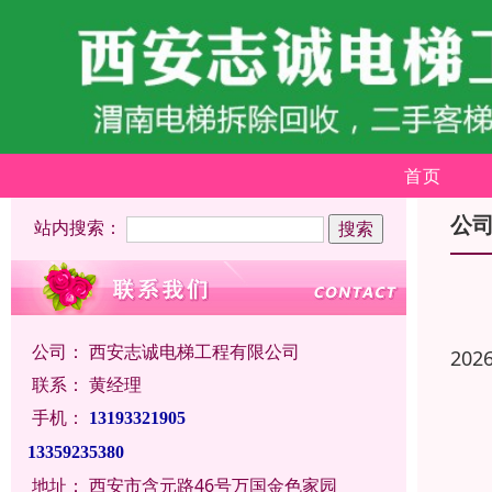
首页
公
站内搜索：
公司：
西安志诚电梯工程有限公司
202
联系：
黄经理
手机：
13193321905
13359235380
地址：
西安市含元路46号万国金色家园