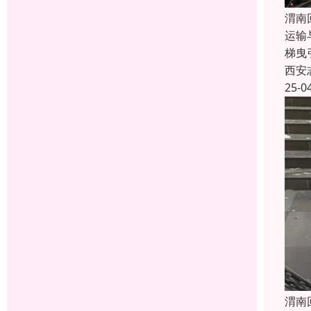
渭南
运输
梯曳
西安
25-0
渭南