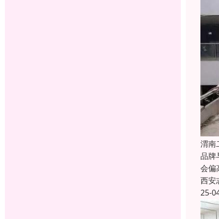
渭南
品牌
会偏
西安
25-0