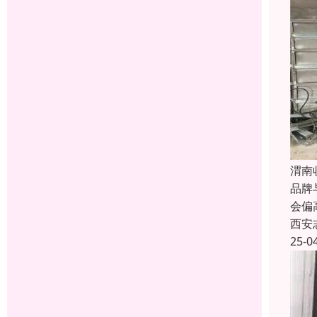
渭南
品牌
会偏
西安
25-0