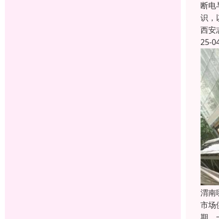
断电
识，
西安
25-0
渭南
市场
期，