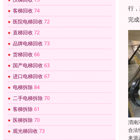
行，
客梯回收
74
完成
医院电梯回收
72
直梯回收
72
品牌电梯回收
73
货梯回收
66
国产电梯回收
63
进口电梯回收
67
电梯拆除
84
二手电梯拆除
70
客梯拆除
61
医梯拆除
70
渭南
合法
观光梯回收
73
来源