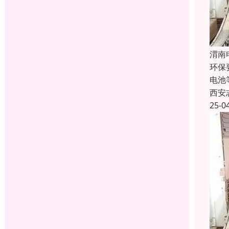
渭南
环保
电池
西安
25-0