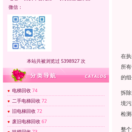
微信：
在执
本站共被浏览过 5398927 次
所有
的组
电梯回收
74
拆除
二手电梯回收
72
境污
旧电梯回收
72
检测
废旧电梯回收
67
整个
扶梯回收
73