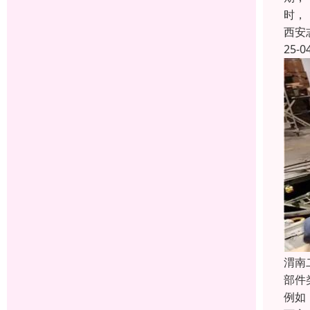
时，
西安
25-0
渭南
部件
例如