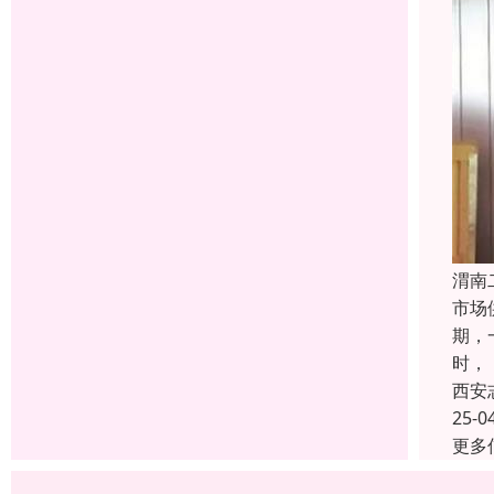
渭南
市场
期，
时，
西安
25-0
更多