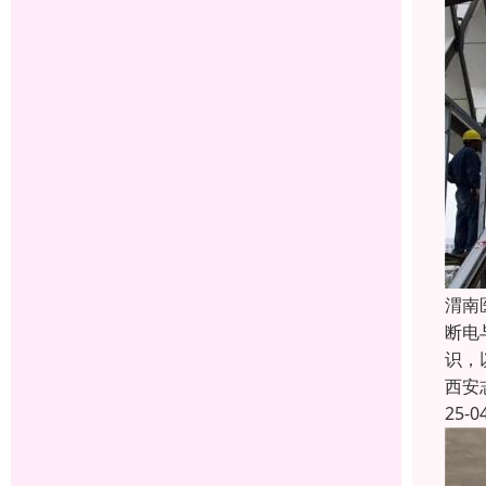
渭南
断电
识，
西安
25-0