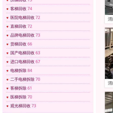
客梯回收
74
医院电梯回收
72
渭
直梯回收
72
品牌电梯回收
73
货梯回收
66
国产电梯回收
63
进口电梯回收
67
电梯拆除
84
二手电梯拆除
70
渭
客梯拆除
61
医梯拆除
70
观光梯回收
73