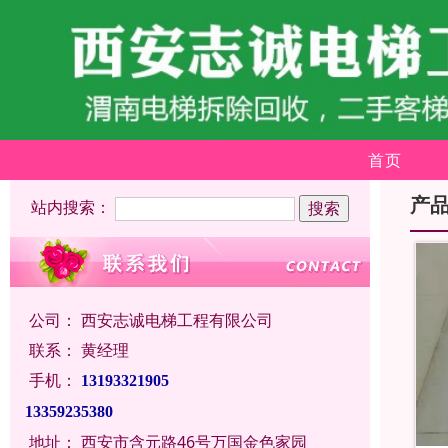
首页
产
站内搜索：
公司：
西安志诚电梯工程有限公司
联系：
黄经理
手机：
13193321905
13359235380
地址：
西安市含元路46号万国金色家园