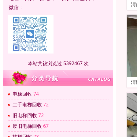
渭
微信：
本站共被浏览过 5392467 次
渭
电梯回收
74
二手电梯回收
72
旧电梯回收
72
废旧电梯回收
67
扶梯回收
73