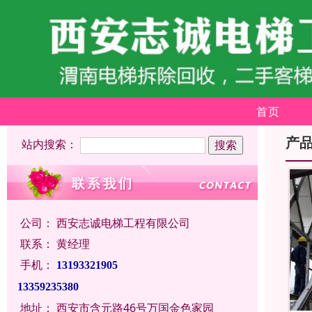
首页
产
站内搜索：
公司：
西安志诚电梯工程有限公司
联系：
黄经理
手机：
13193321905
13359235380
地址：
西安市含元路46号万国金色家园