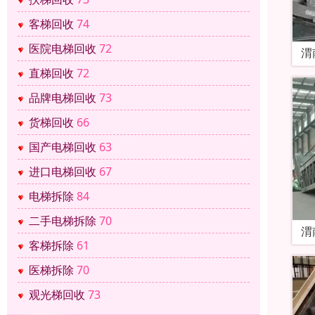
客梯回收
74
医院电梯回收
72
渭
直梯回收
72
品牌电梯回收
73
货梯回收
66
国产电梯回收
63
进口电梯回收
67
电梯拆除
84
二手电梯拆除
70
渭
客梯拆除
61
医梯拆除
70
观光梯回收
73