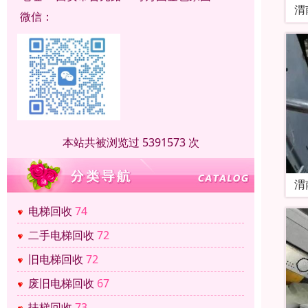
渭
微信：
本站共被浏览过 5391573 次
渭
电梯回收
74
二手电梯回收
72
旧电梯回收
72
废旧电梯回收
67
扶梯回收
73