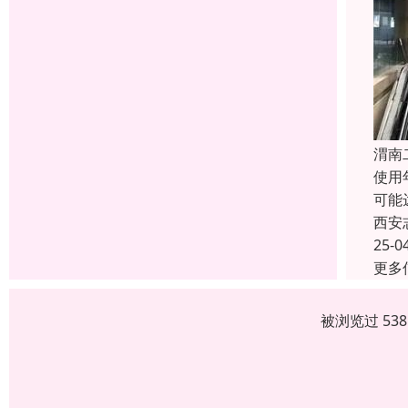
渭南
使用
可能
西安
25-0
更多
被浏览过 53