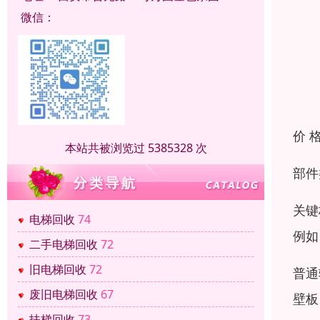
微信：
价 
本站共被浏览过 5385328 次
部件
关键
电梯回收
74
例如
二手电梯回收
72
旧电梯回收
72
普通
废旧电梯回收
67
壁板
扶梯回收
73