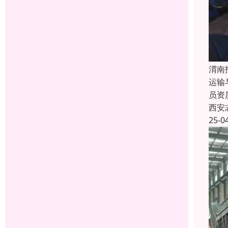
渭南
运输
员资
西安
25-0