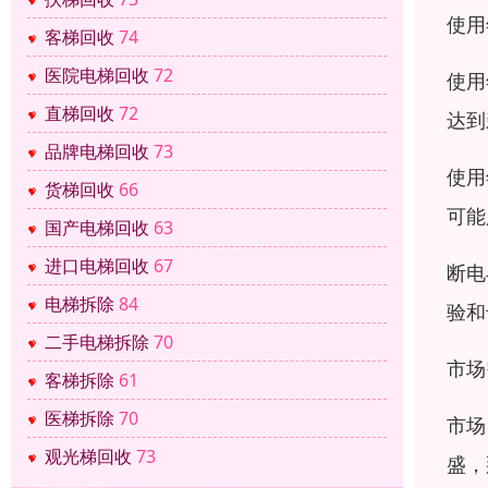
使用
客梯回收
74
医院电梯回收
72
使用
直梯回收
72
达到
品牌电梯回收
73
使用
货梯回收
66
可能
国产电梯回收
63
进口电梯回收
67
断电
电梯拆除
84
验和
二手电梯拆除
70
市场
客梯拆除
61
医梯拆除
70
市场
观光梯回收
73
盛，