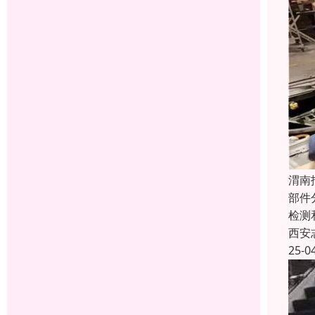
渭南
部件
检测
西安
25-0