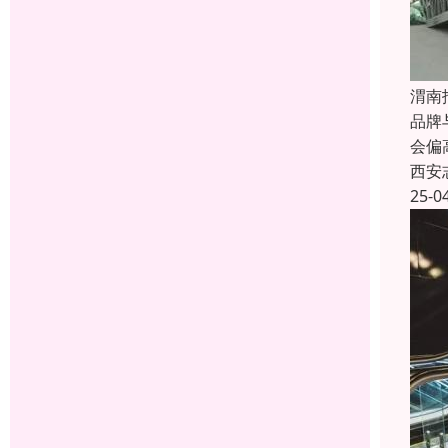
渭南
品牌
会偏
西安
25-0