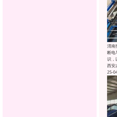
渭南
断电
识，
西安
25-0