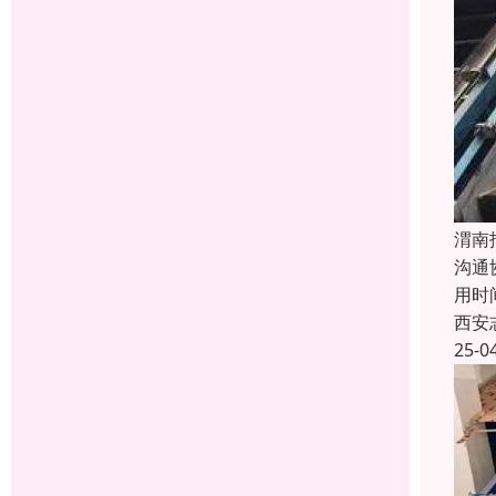
渭南
沟通
用时
西安
25-0