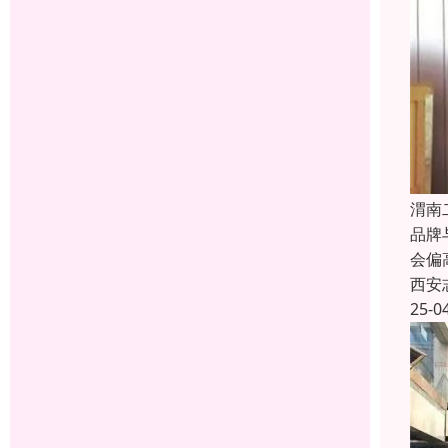
渭南
品牌
会偏
西安
25-0