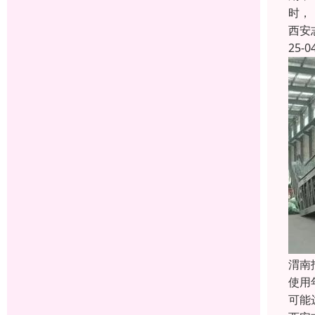
时，
西安
25-0
渭南
使用
可能