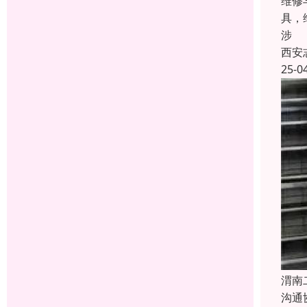
维修
具，
涉
西安
25-0
渭南
沟通