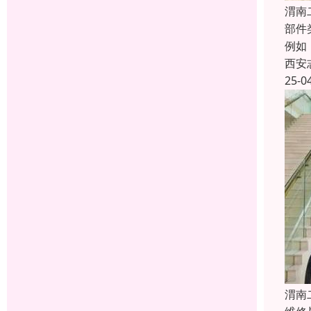
渭南
部件
例如
西安
25-0
渭南