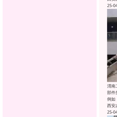
25-0
渭南
部件
例如
西安
25-0