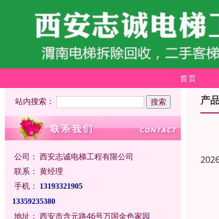
首页
产
站内搜索：
公司：
西安志诚电梯工程有限公司
202
联系：
黄经理
手机：
13193321905
13359235380
地址：
西安市含元路46号万国金色家园