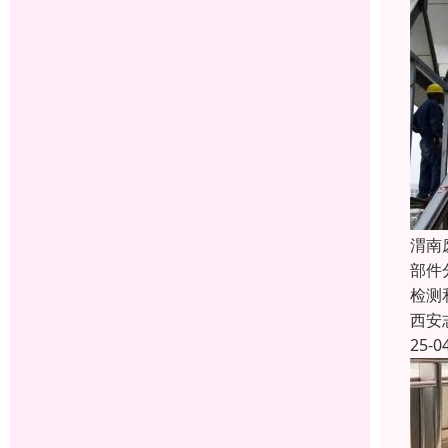
渭南
部件
检测
西安
25-0