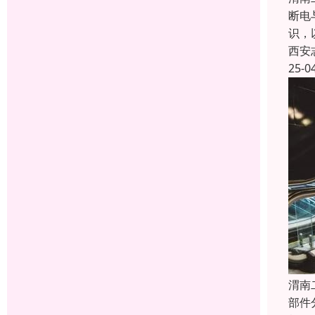
断电
识，
西安
25-0
渭南
部件