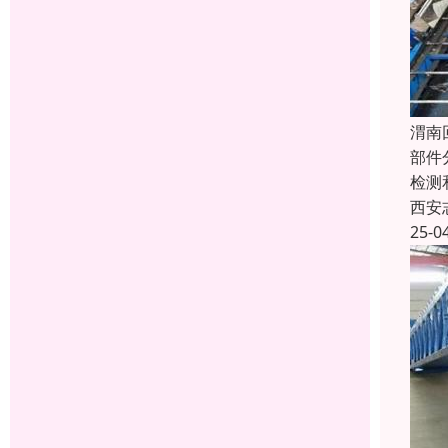
渭南
部件
检测
西安
25-0