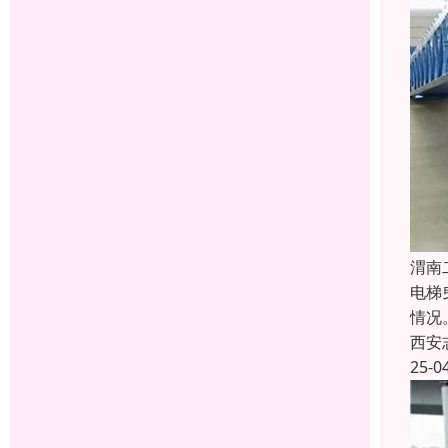
渭南
电梯
情况
西安
25-0