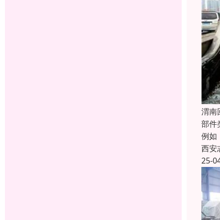
渭南
部件
例如
西安
25-0