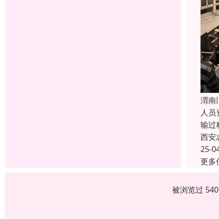
渭南
人员
输过
西安
25-0
更多
被浏览过 54