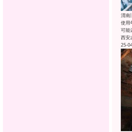
渭南
使用
可能
西安
25-0