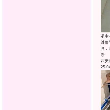
渭南
维修
具，
涉
西安
25-0