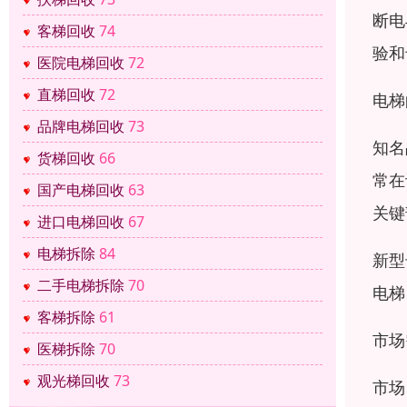
断电
客梯回收
74
验和
医院电梯回收
72
直梯回收
72
电梯
品牌电梯回收
73
知名
货梯回收
66
常在
国产电梯回收
63
关键
进口电梯回收
67
电梯拆除
84
新型
二手电梯拆除
70
电梯
客梯拆除
61
市场
医梯拆除
70
观光梯回收
73
市场