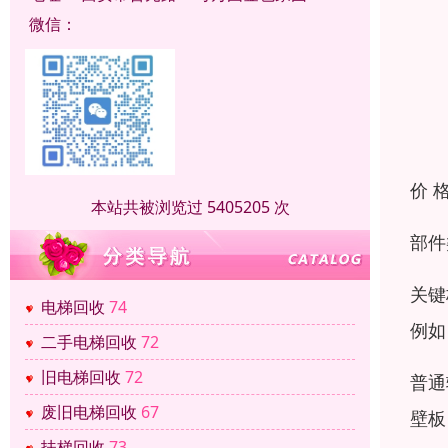
微信：
价 
本站共被浏览过 5405205 次
部件
关键
电梯回收
74
例如
二手电梯回收
72
旧电梯回收
72
普通
废旧电梯回收
67
壁板
扶梯回收
73