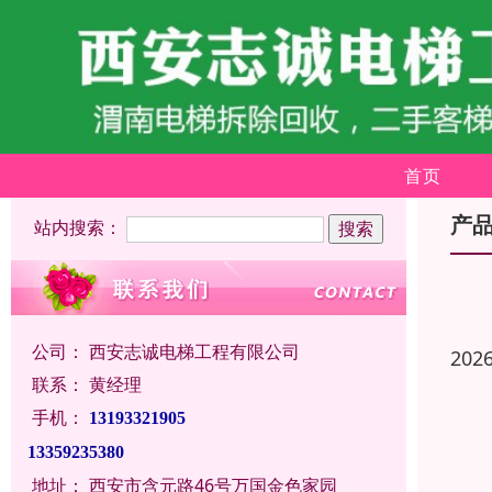
首页
产
站内搜索：
公司：
西安志诚电梯工程有限公司
202
联系：
黄经理
手机：
13193321905
13359235380
地址：
西安市含元路46号万国金色家园