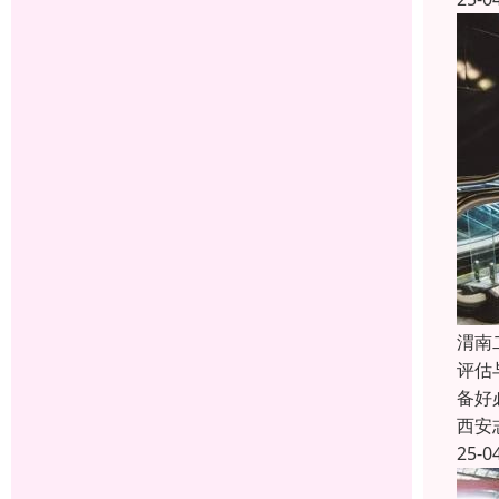
渭南
评估
备好
西安
25-0