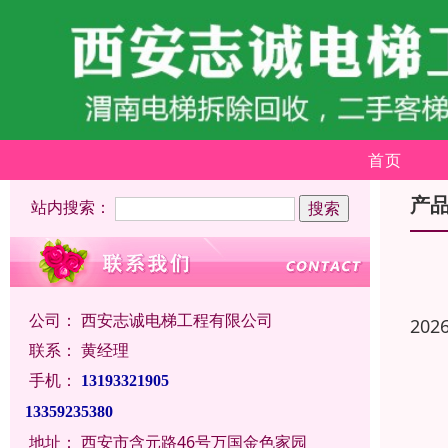
首页
产
站内搜索：
公司：
西安志诚电梯工程有限公司
202
联系：
黄经理
手机：
13193321905
13359235380
地址：
西安市含元路46号万国金色家园