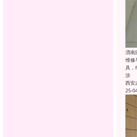
渭南
维修
具，
涉
西安
25-0