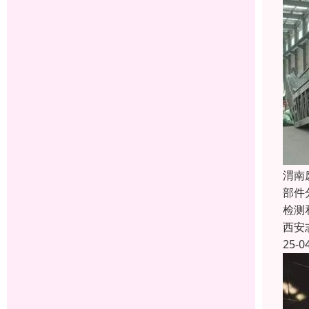
渭南
部件
检测
西安
25-0