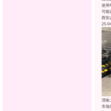
使用
可能
西安
25-0
渭南
市场