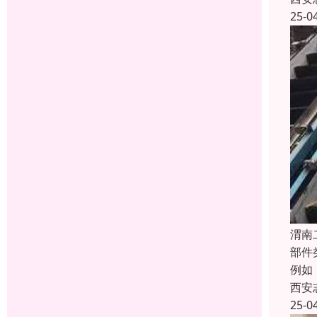
25-0
渭南
部件
例如
西安
25-0