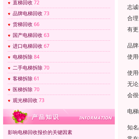
直梯回收
72
志诚
品牌电梯回收
73
合理
货梯回收
66
有更
国产电梯回收
63
品牌
进口电梯回收
67
使用
电梯拆除
84
二手电梯拆除
70
使用
客梯拆除
61
无论
医梯拆除
70
会很
观光梯回收
73
电梯
知名
影响电梯回收报价的关键因素
常在