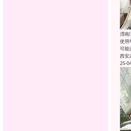
渭南
使用
可能
西安
25-0