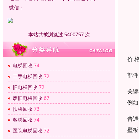
微信：
本站共被浏览过 5400757 次
价 
电梯回收
74
部件
二手电梯回收
72
旧电梯回收
72
关键
废旧电梯回收
67
例如
扶梯回收
73
普通
客梯回收
74
壁板
医院电梯回收
72