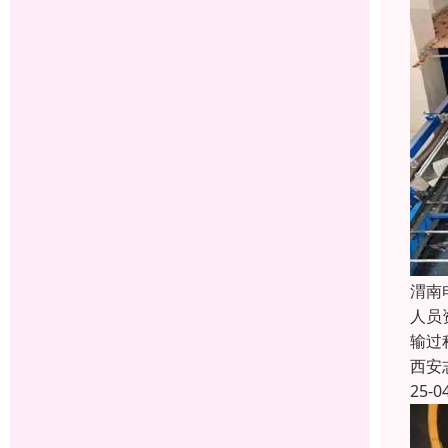
渭南
人员
输过
西安
25-0