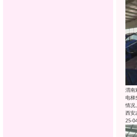
渭南
电梯
情况
西安
25-0