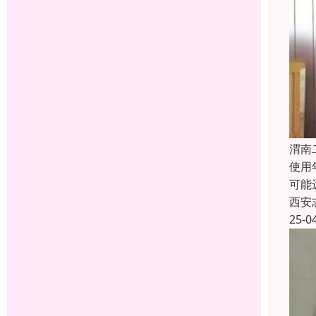
渭南
使用
可能
西安
25-0