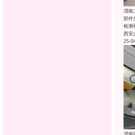
渭南
部件
检测
西安
25-0
渭南