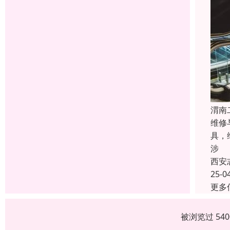
渭南
维修
具，
涉
西安
25-0
更多
被浏览过 54