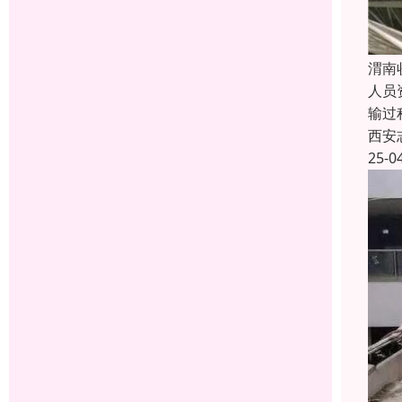
渭南
人员
输过
西安
25-0