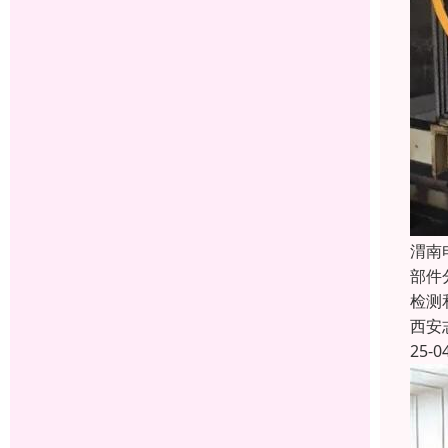
渭南
部件
检测
西安
25-0