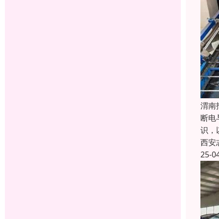
渭南
断电
识，
西安
25-0