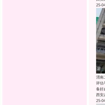
25-0
渭南
评估
备好
西安
25-0