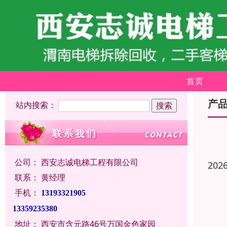
首页
产
站内搜索：
公司：
西安志诚电梯工程有限公司
202
联系：
黄经理
手机：
13193321905
13359235380
地址：
西安市含元路46号万国金色家园