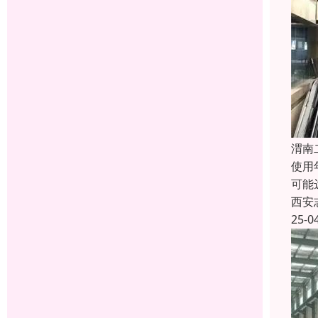
渭南
使用
可能
西安
25-0