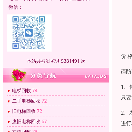
微信：
价 
本站共被浏览过 5381491 次
谨防
1、
电梯回收
74
只要
二手电梯回收
72
旧电梯回收
72
2、
废旧电梯回收
67
进行
扶梯回收
73