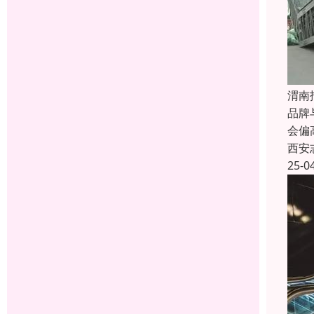
渭南
品牌
会偏
西安
25-0