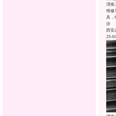
渭南
维修
具，
涉
西安
25-0