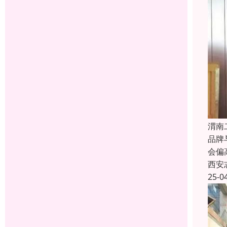
渭南
品牌
会偏
西安
25-0