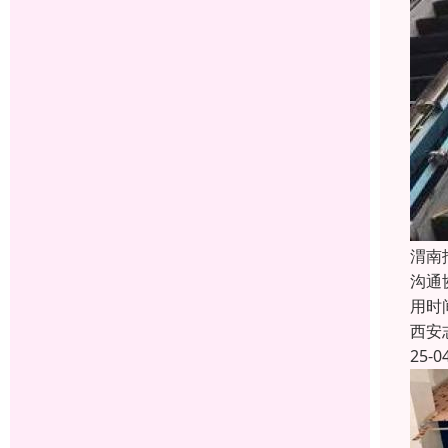
渭南
沟通
用时
西安
25-0