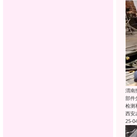
渭南
部件
检测
西安
25-0