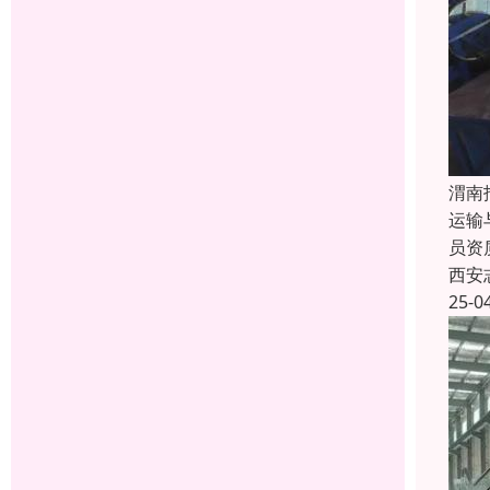
渭南
运输
员资
西安
25-0