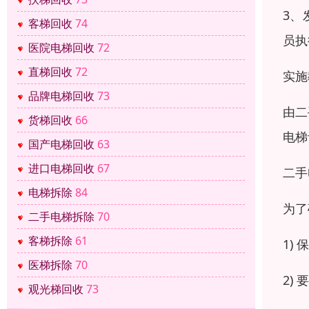
3、
客梯回收
74
员执
医院电梯回收
72
直梯回收
72
实施
品牌电梯回收
73
由二
货梯回收
66
电梯
国产电梯回收
63
进口电梯回收
67
二手
电梯拆除
84
为了
二手电梯拆除
70
客梯拆除
61
1)
医梯拆除
70
2)
观光梯回收
73